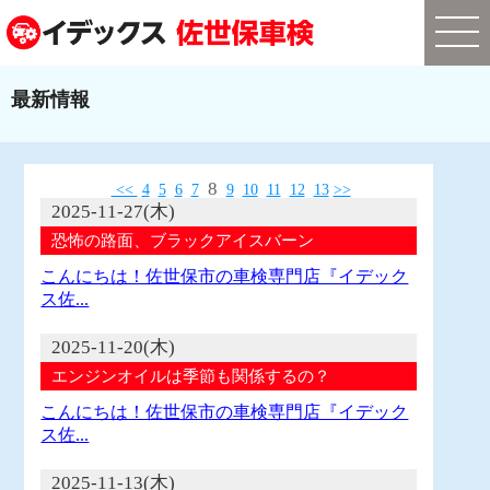
最新情報
8
<<
4
5
6
7
9
10
11
12
13
>>
2025-11-27(木)
恐怖の路面、ブラックアイスバーン
こんにちは！佐世保市の車検専門店『イデック
ス佐...
2025-11-20(木)
エンジンオイルは季節も関係するの？
こんにちは！佐世保市の車検専門店『イデック
ス佐...
2025-11-13(木)